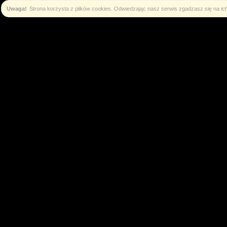
Uwaga!
Strona korzysta z plików cookies. Odwiedzając nasz serwis zgadzasz się na i