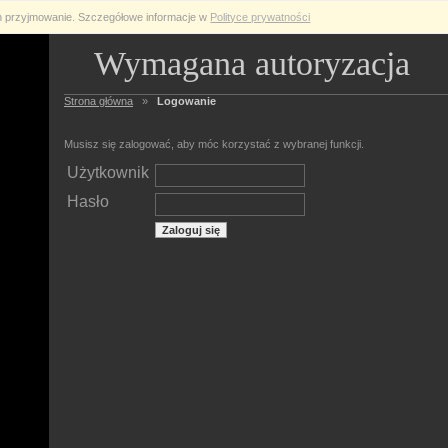
ch przyjmowanie. Szczegółowe informacje w
Polityce prywatności
Wymagana autoryzacja
Strona główna
»
Logowanie
Musisz się zalogować, aby móc korzystać z wybranej funkcji.
Użytkownik
Hasło