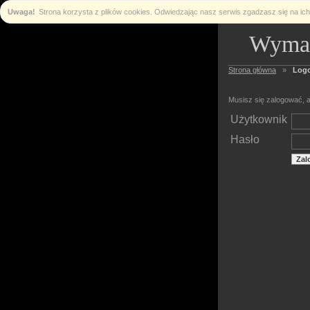
Uwaga!
Strona korzysta z plików cookies. Odwiedzając nasz serwis zgadzasz się na i
Wymag
Strona główna
»
Log
Musisz się zalogować, a
Użytkownik
Hasło