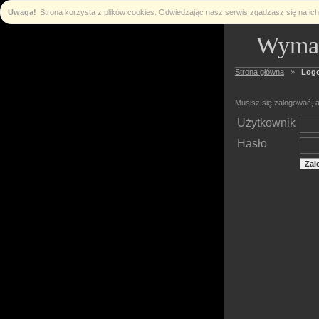
Uwaga!
Strona korzysta z plików cookies. Odwiedzając nasz serwis zgadzasz się na i
Wymag
Strona główna
»
Log
Musisz się zalogować, a
Użytkownik
Hasło