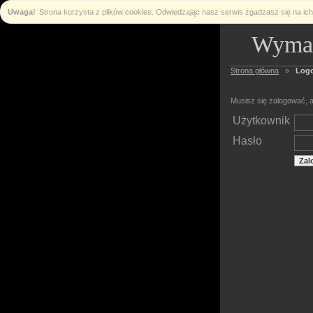
Uwaga!
Strona korzysta z plików cookies. Odwiedzając nasz serwis zgadzasz się na i
Wymag
Strona główna
»
Log
Musisz się zalogować, a
Użytkownik
Hasło