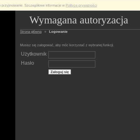
ch przyjmowanie. Szczegółowe informacje w
Polityce prywatności
Wymagana autoryzacja
Strona główna
»
Logowanie
Musisz się zalogować, aby móc korzystać z wybranej funkcji.
Użytkownik
Hasło