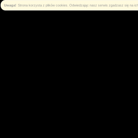
Uwaga!
Strona korzysta z plików cookies. Odwiedzając nasz serwis zgadzasz się na i