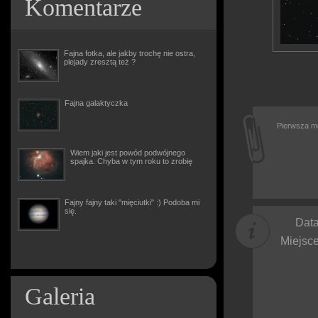
Komentarze
Fajna fotka, ale jakby trochę nie ostra,
plejady zresztą też ?
Fajna galaktyczka
Pierwsza m
Wiem jaki jest powód podwójnego
spajka. Chyba w tym roku to zrobię
Fajny fajny taki "mięciutki" :) Podoba mi
się.
Data
Miejsce
Galeria