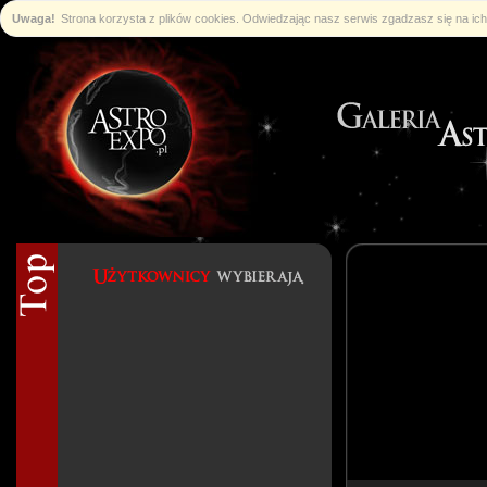
Uwaga!
Strona korzysta z plików cookies. Odwiedzając nasz serwis zgadzasz się na i