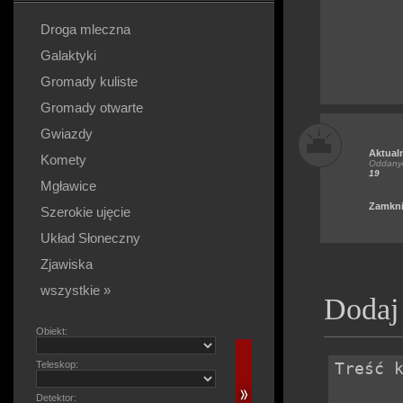
Droga mleczna
Galaktyki
Gromady kuliste
Gromady otwarte
Gwiazdy
Aktual
Komety
Oddanyc
19
Mgławice
Zamkni
Szerokie ujęcie
Układ Słoneczny
Zjawiska
wszystkie »
Dodaj
Obiekt:
Teleskop:
Detektor: