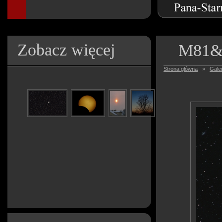
Zobacz więcej
M81&a
Strona główna
»
Galer