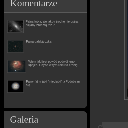
Komentarze
Fajna fotka, ale jakby trochę nie ostra,
plejady zresztą też ?
Fajna galaktyczka
Wiem jaki jest powód podwójnego
spajka. Chyba w tym roku to zrobię
Fajny fajny taki "mięciutki" :) Podoba mi
się.
Galeria