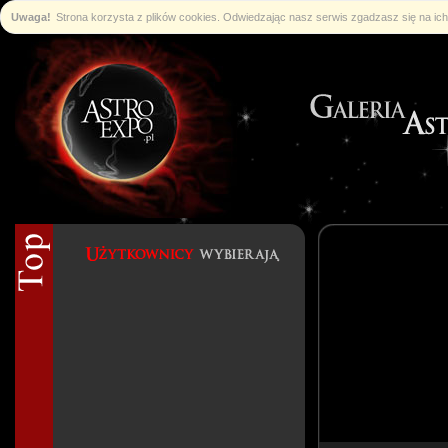
Uwaga!
Strona korzysta z plików cookies. Odwiedzając nasz serwis zgadzasz się na i