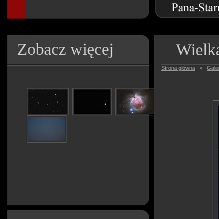
Zobacz więcej
Wielk
Strona główna
»
Galer