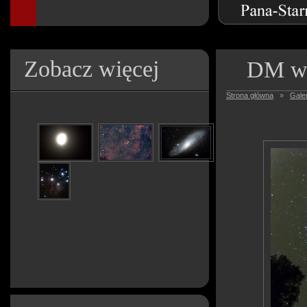
Zobacz więcej
DM w 
Strona główna
»
Galer