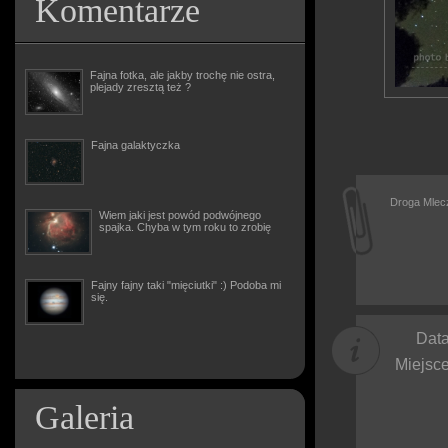
Komentarze
Fajna fotka, ale jakby trochę nie ostra,
plejady zresztą też ?
Fajna galaktyczka
Droga Mlec
Wiem jaki jest powód podwójnego
spajka. Chyba w tym roku to zrobię
Fajny fajny taki "mięciutki" :) Podoba mi
się.
Data
Miejsce
Galeria