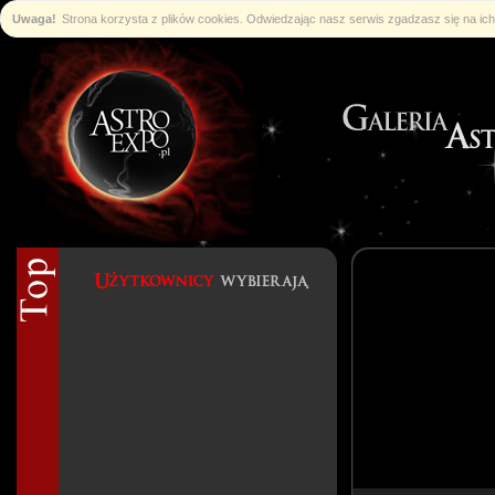
Uwaga!
Strona korzysta z plików cookies. Odwiedzając nasz serwis zgadzasz się na i