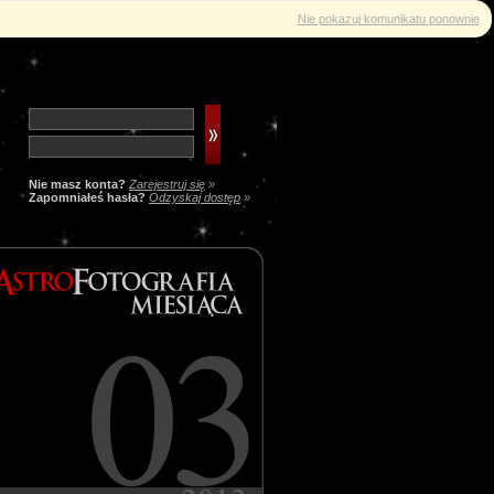
Nie pokazuj komunikatu ponownie
Nie masz konta?
Zarejestruj się
»
Zapomniałeś hasła?
Odzyskaj dostęp
»