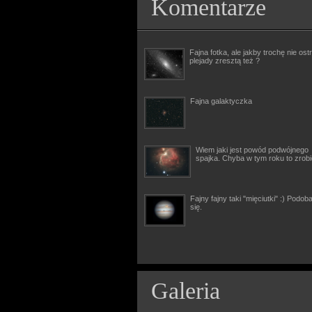
Komentarze
Fajna fotka, ale jakby trochę nie ostr
plejady zresztą też ?
Fajna galaktyczka
Wiem jaki jest powód podwójnego
spajka. Chyba w tym roku to zrob
Fajny fajny taki "mięciutki" :) Podob
się.
Galeria