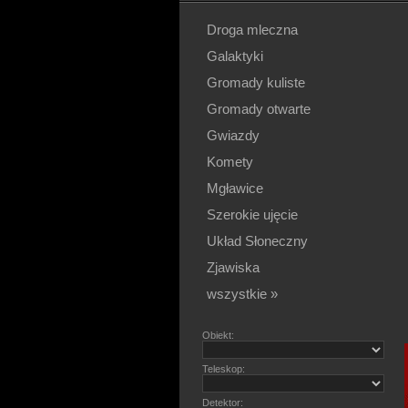
Droga mleczna
Galaktyki
Gromady kuliste
Gromady otwarte
Gwiazdy
Komety
Mgławice
Szerokie ujęcie
Układ Słoneczny
Zjawiska
wszystkie »
Obiekt:
Teleskop:
Detektor: