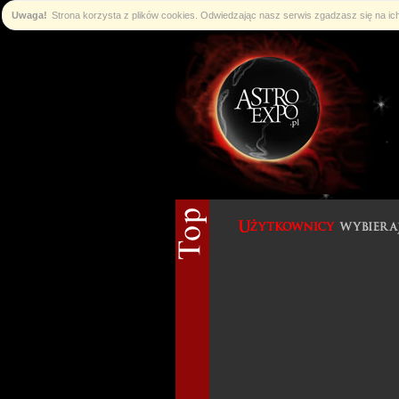
Uwaga!
Strona korzysta z plików cookies. Odwiedzając nasz serwis zgadzasz się na i