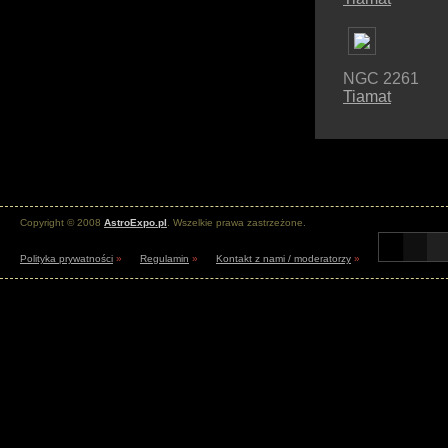
NGC 2261
Tiamat
Copyright © 2008
AstroExpo.pl
. Wszelkie prawa zastrzeżone.
Polityka prywatności
»
Regulamin
»
Kontakt z nami / moderatorzy
»