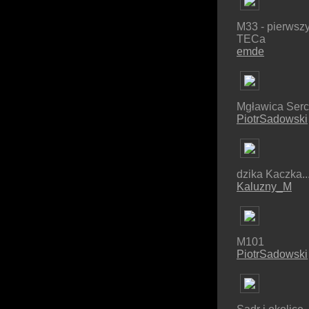
M33 - pierwszy 
TECa
emde
Mgławica Ser
PiotrSadowski
dzika Kaczka...
Kaluzny_M
M101
PiotrSadowski