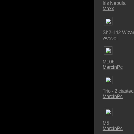
Iris Nebula
Maxx
Sh2-142 Wiza
wessel
M106
MarcinPc
Trio - 2 ciastec
MarcinPc
M5
MarcinPc