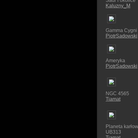
Sadr i okolice
Kaluzny_M
Gamma Cygni
PiotrSadowski
Ameryka
PiotrSadowski
NGC 4565
Tiamat
Planeta karło
UB313
Tiamat