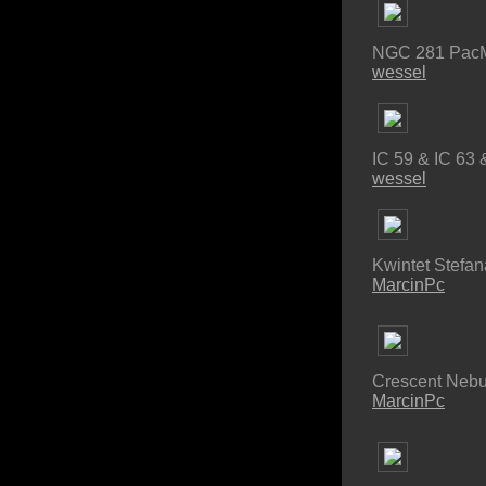
NGC 281 Pac
wessel
IC 59 & IC 63 &
wessel
Kwintet Stefan
MarcinPc
Crescent Nebu
MarcinPc