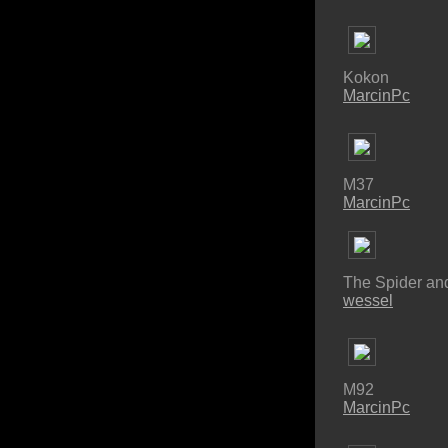
Kokon
MarcinPc
M37
MarcinPc
The Spider and
wessel
M92
MarcinPc