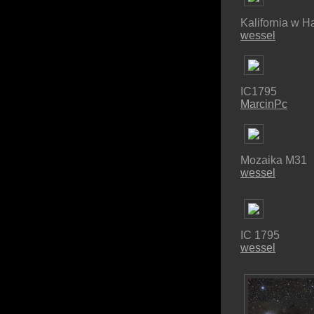
Kalifornia w H
wessel
IC1795
MarcinPc
Mozaika M31
wessel
IC 1795
wessel