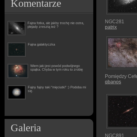
Komentarze
NGC281
Fajna fotka, ale jakby trochę nie ostra,
patrix
plejady zresztą też ?
Fajna galaktyczka
Wiem jaki jest powód podwójnego
spajka. Chyba w tym roku to zrobię
Pomiędzy Cefe
qbanos
Fajny fajny taki "mięciutki" :) Podoba mi
się.
Galeria
NGC891