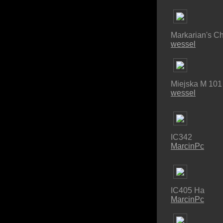
Markarian's C
wessel
Miejska M 101
wessel
IC342
MarcinPc
IC405 Ha
MarcinPc