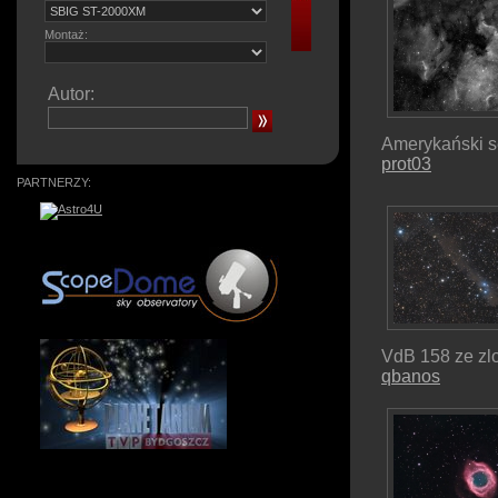
Montaż:
Autor:
Amerykański 
prot03
PARTNERZY:
VdB 158 ze zl
qbanos