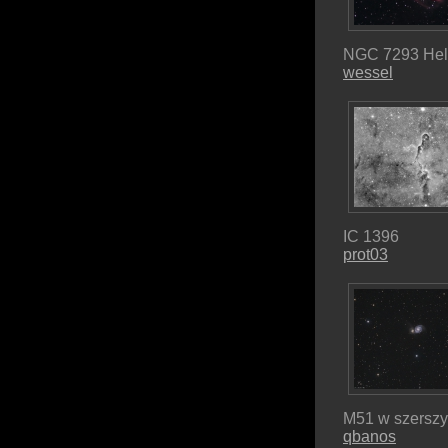
NGC 7293 Hel
wessel
IC 1396
prot03
M51 w szerszy
qbanos