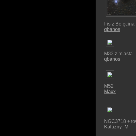
Iris z Belęcina
qbanos
M33 z miasta
qbanos
M52
Maxx
NGC3718 + to
Kaluzny_M