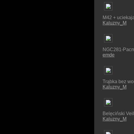
M42 + uciekaj
Kaluzny_M
NGC281-Pacm
emde
Trąbka bez wo
Kaluzny_M
Belęciński Veil
Kaluzny_M