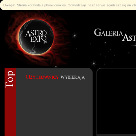
Uwaga!
Strona korzysta z plików cookies. Odwiedzając nasz serwis zgadzasz się na i