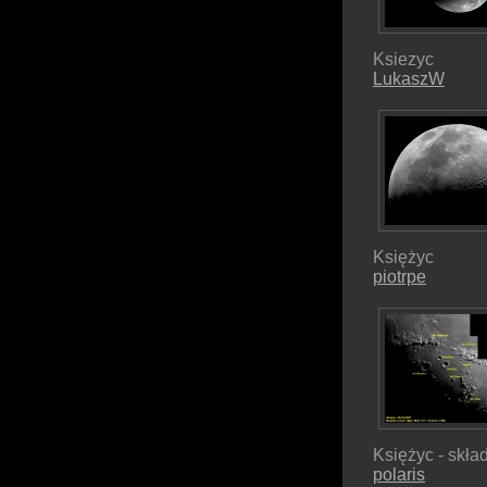
Ksiezyc
LukaszW
Księżyc
piotrpe
Księżyc - skła
polaris