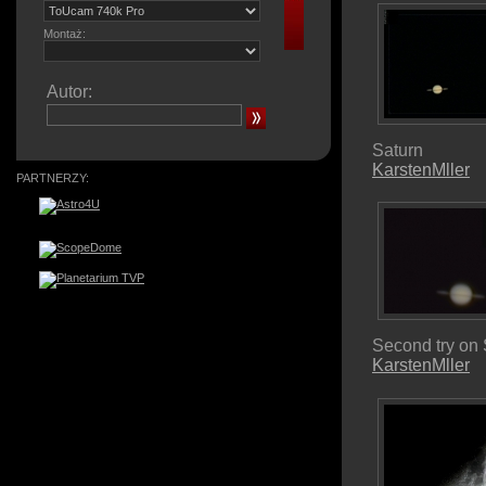
Montaż:
Autor:
Saturn
KarstenMller
PARTNERZY:
Second try on 
KarstenMller