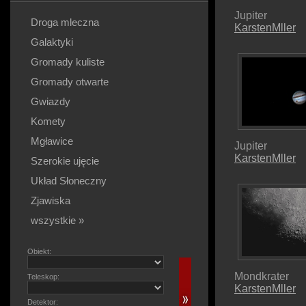
Jupiter
Droga mleczna
KarstenMller
Galaktyki
Gromady kuliste
Gromady otwarte
Gwiazdy
Komety
Mgławice
Jupiter
KarstenMller
Szerokie ujęcie
Układ Słoneczny
Zjawiska
wszystkie »
Obiekt:
Mondkrater
Teleskop:
KarstenMller
Detektor: