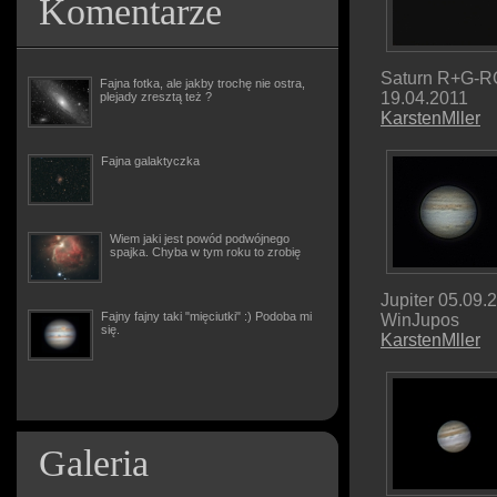
Komentarze
Saturn R+G-
Fajna fotka, ale jakby trochę nie ostra,
19.04.2011
plejady zresztą też ?
KarstenMller
Fajna galaktyczka
Wiem jaki jest powód podwójnego
spajka. Chyba w tym roku to zrobię
Jupiter 05.09.
Fajny fajny taki "mięciutki" :) Podoba mi
WinJupos
się.
KarstenMller
Galeria