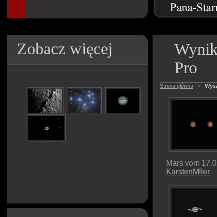
Zobacz więcej
Wynik
Pro
Strona główna
»
Wysz
Mars vom 17.0
KarstenMller