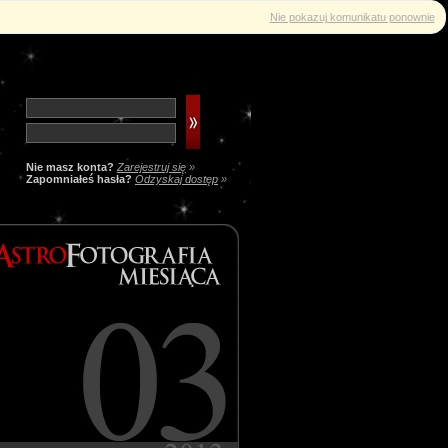
Nie pokazuj komunikatu ponownie
Nie masz konta?
Zarejestruj się
»
Zapomniałeś hasła?
Odzyskaj dostęp
»