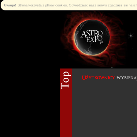
Uwaga!
Strona korzysta z plików cookies. Odwiedzając nasz serwis zgadzasz się na i