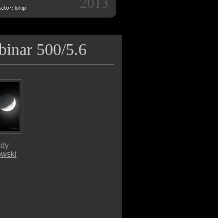
inar 500/5.6
ady
wski