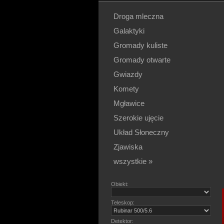
Droga mleczna
Galaktyki
Gromady kuliste
Gromady otwarte
Gwiazdy
Komety
Mgławice
Szerokie ujęcie
Układ Słoneczny
Zjawiska
wszystkie »
Obiekt:
Teleskop:
Detektor: