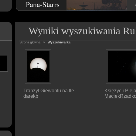
Wyniki wyszukiwania Rub
Strona główna
»
Wyszukiwarka
Tranzyt Giewontu na tle..
Księżyc i Plej
darekb
MaciekRzadko