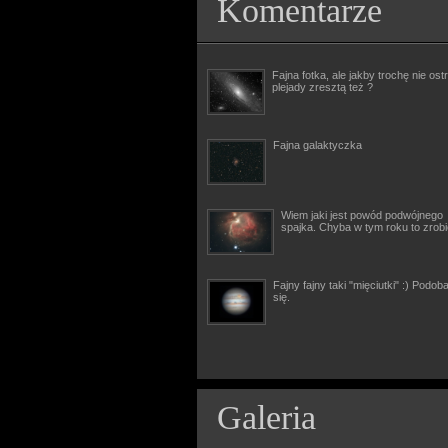
Komentarze
Fajna fotka, ale jakby trochę nie ostr
plejady zresztą też ?
Fajna galaktyczka
Wiem jaki jest powód podwójnego
spajka. Chyba w tym roku to zrob
Fajny fajny taki "mięciutki" :) Podob
się.
Galeria