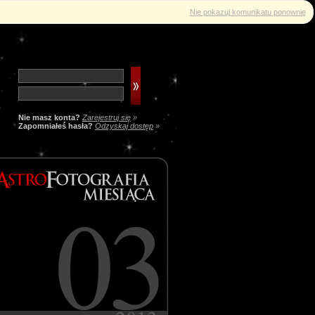
Nie pokazuj komunikatu ponownie
Nie masz konta?
Zarejestruj się
»
Zapomniałeś hasła?
Odzyskaj dostęp
»