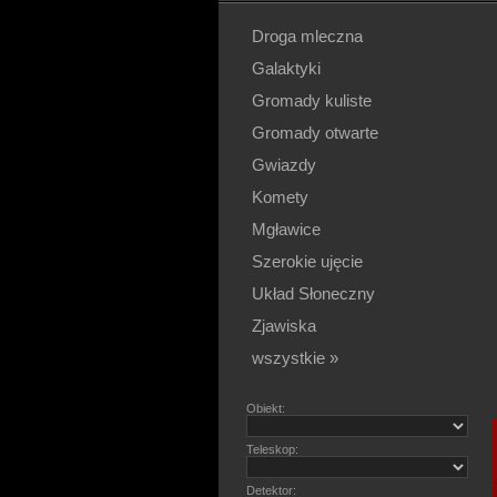
Droga mleczna
Galaktyki
Gromady kuliste
Gromady otwarte
Gwiazdy
Komety
Mgławice
Szerokie ujęcie
Układ Słoneczny
Zjawiska
wszystkie »
Obiekt:
Teleskop:
Detektor: