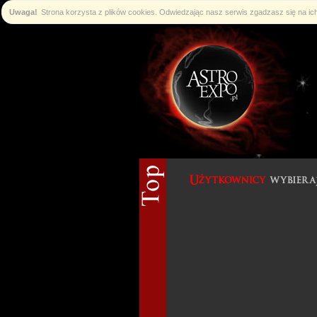
Uwaga!
Strona korzysta z plików cookies. Odwiedzając nasz serwis zgadzasz się na i