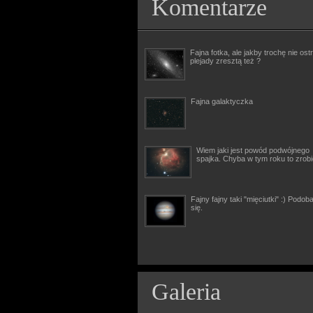
Komentarze
Fajna fotka, ale jakby trochę nie ostr
plejady zresztą też ?
Fajna galaktyczka
Wiem jaki jest powód podwójnego
spajka. Chyba w tym roku to zrob
Fajny fajny taki "mięciutki" :) Podob
się.
Galeria