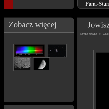
Zobacz więcej
Jowis
Strona główna
»
Galer