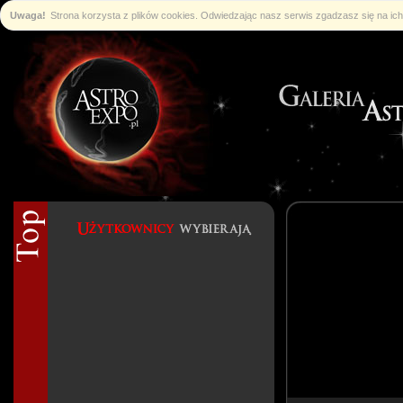
Uwaga!
Strona korzysta z plików cookies. Odwiedzając nasz serwis zgadzasz się na i