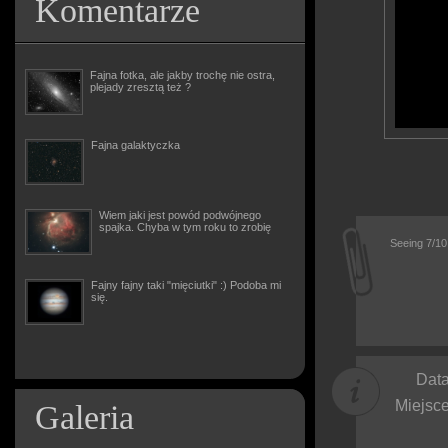
Komentarze
Fajna fotka, ale jakby trochę nie ostra,
plejady zresztą też ?
Fajna galaktyczka
Wiem jaki jest powód podwójnego
spajka. Chyba w tym roku to zrobię
Seeing 7/1
Fajny fajny taki "mięciutki" :) Podoba mi
się.
Data
Miejsce
Galeria