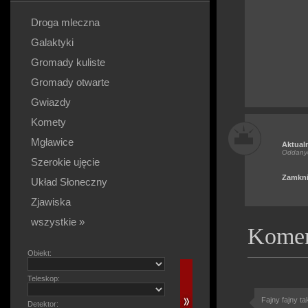
Droga mleczna
Galaktyki
Gromady kuliste
Gromady otwarte
Gwiazdy
Komety
Mgławice
Aktual
Oddany
Szerokie ujęcie
Zamkni
Układ Słoneczny
Zjawiska
wszystkie »
Komen
Obiekt:
Teleskop:
Fajny fajny ta
Detektor: