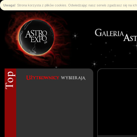
Uwaga!
Strona korzysta z plików cookies. Odwiedzając nasz serwis zgadzasz się na i