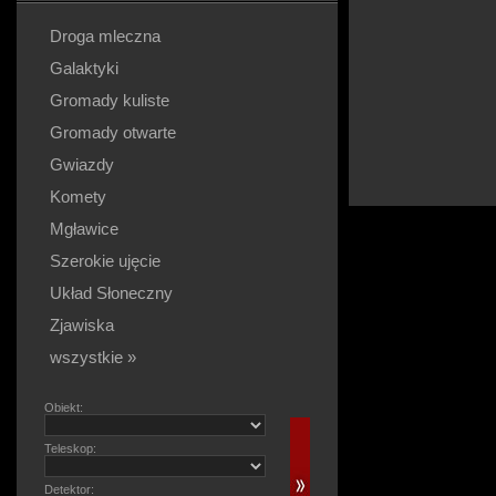
Droga mleczna
Galaktyki
Gromady kuliste
Gromady otwarte
Gwiazdy
Komety
Mgławice
Szerokie ujęcie
Układ Słoneczny
Zjawiska
wszystkie »
Obiekt:
Teleskop:
Detektor: