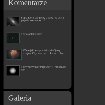
Komentarze
Fajna fotka, ale jakby trochę nie ostra,
plejady zresztą też ?
Fajna galaktyczka
Wiem jaki jest powód podwójnego
spajka. Chyba w tym roku to zrobię
Fajny fajny taki "mięciutki" :) Podoba mi
się.
Galeria