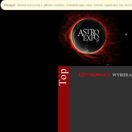
Uwaga!
Strona korzysta z plików cookies. Odwiedzając nasz serwis zgadzasz się na i