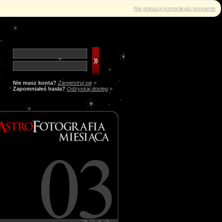
Nie pokazuj komunikatu ponownie
Nie masz konta?
Zarejestruj się
»
Zapomniałeś hasła?
Odzyskaj dostęp
»