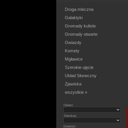
Droga mleczna
Galaktyki
Gromady kuliste
Gromady otwarte
Gwiazdy
Komety
Mgławice
Szerokie ujęcie
Układ Słoneczny
Zjawiska
wszystkie »
Obiekt:
Teleskop:
Detektor: