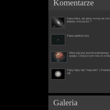
Komentarze
Fajna fotka, ale jakby trochę nie ostr
plejady zresztą też ?
Fajna galaktyczka
Wiem jaki jest powód podwójnego
spajka. Chyba w tym roku to zrob
Fajny fajny taki "mięciutki" :) Podob
się.
Galeria