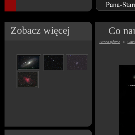
Zobacz więcej
Co na
Strona główna
»
Galer