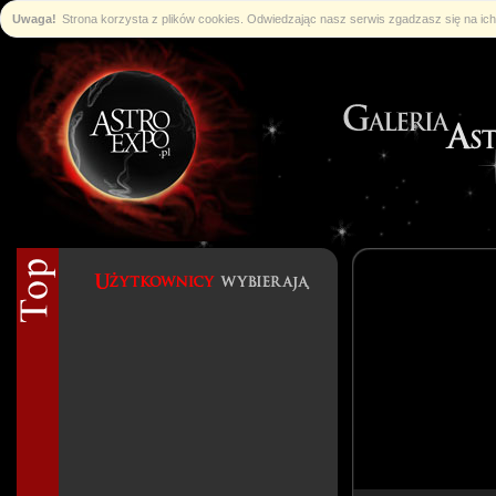
Uwaga!
Strona korzysta z plików cookies. Odwiedzając nasz serwis zgadzasz się na i