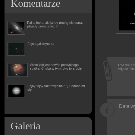
Komentarze
Fajna fotka, ale jakby trochę nie ostra,
plejady zresztą też ?
Fajna galaktyczka
Wiem jaki jest powód podwójnego
Troszke sat
spajka. Chyba w tym roku to zrobię
zdjęcie min
Fajny fajny taki "mięciutki" :) Podoba mi
się.
Data wy
Galeria