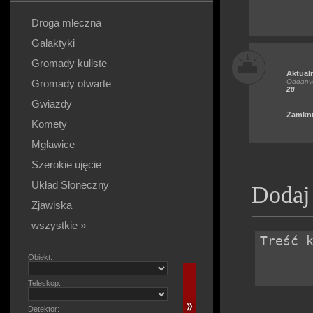
Droga mleczna
Galaktyki
Gromady kuliste
Aktual
Gromady otwarte
Oddanyc
28
Gwiazdy
Zamkni
Komety
Mgławice
Szerokie ujęcie
Układ Słoneczny
Dodaj
Zjawiska
wszystkie »
Obiekt:
Teleskop:
Detektor: