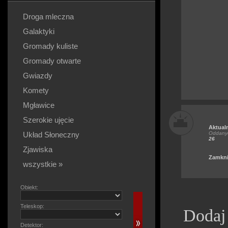
Droga mleczna
Galaktyki
Gromady kuliste
Gromady otwarte
Gwiazdy
Komety
Mgławice
Szerokie ujęcie
Aktual
Układ Słoneczny
Oddanyc
26
Zjawiska
Zamkni
wszystkie »
Obiekt:
Teleskop:
Dodaj
Detektor: