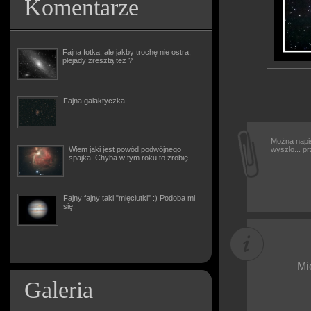
Komentarze
Fajna fotka, ale jakby trochę nie ostra,
plejady zresztą też ?
Fajna galaktyczka
Można napis
Wiem jaki jest powód podwójnego
wyszło... p
spajka. Chyba w tym roku to zrobię
Fajny fajny taki "mięciutki" :) Podoba mi
się.
Mi
Galeria