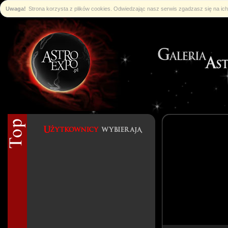
Uwaga!
Strona korzysta z plików cookies. Odwiedzając nasz serwis zgadzasz się na i