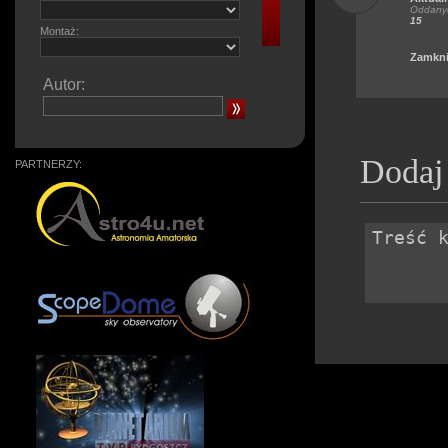
Oddanyc
15
Montaż:
Zamkni
Autor:
Dodaj
PARTNERZY: