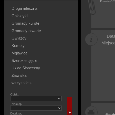
Kometa C/2
Droga mleczna
Galaktyki
Gromady kuliste
Gromady otwarte
Data
Gwiazdy
Miejsce
Komety
Mgławice
Szerokie ujęcie
Układ Słoneczny
Zjawiska
wszystkie »
Obiekt:
Teleskop:
Detektor:
Aktual