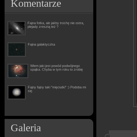
Komentarze
Fajna fotka, ale jakby trochę nie ostra,
plejady zresztą też ?
Fajna galaktyczka
Wiem jaki jest powód podwójnego
spajka. Chyba w tym roku to zrobię
Fajny fajny taki "mięciutki" :) Podoba mi
się.
Galeria