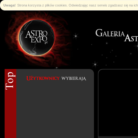
Uwaga!
Strona korzysta z plików cookies. Odwiedzając nasz serwis zgadzasz się na i