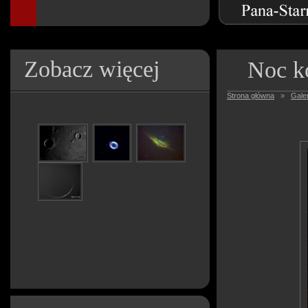
Zobacz więcej
Noc k
Strona główna
»
Galer