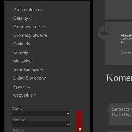
Droga mleczna
Galaktyki
Gromady kuliste
Gromady otwarte
Aktual
Oddanyc
15
Gwiazdy
Komety
Zamkni
Mgławice
Szerokie ujęcie
Komen
Układ Słoneczny
Zjawiska
wszystkie »
Obiekt:
Serdeczni
Panie Piot
Teleskop:
Detektor: