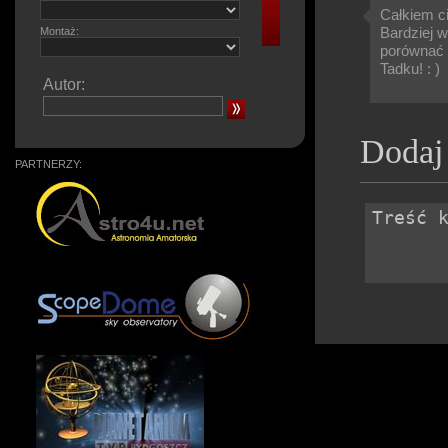
Całkiem ci
Bardziej 
Montaż:
porównać 
Tadku! : )
Autor:
Dodaj
PARTNERZY: