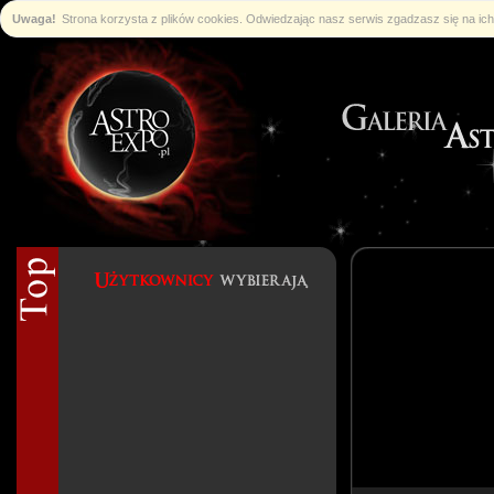
Uwaga!
Strona korzysta z plików cookies. Odwiedzając nasz serwis zgadzasz się na i