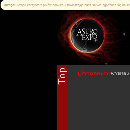
Uwaga!
Strona korzysta z plików cookies. Odwiedzając nasz serwis zgadzasz się na i