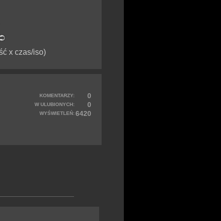
ść x czas/iso)
0
KOMENTARZY:
0
W ULUBIONYCH:
6420
WYŚWIETLEŃ: