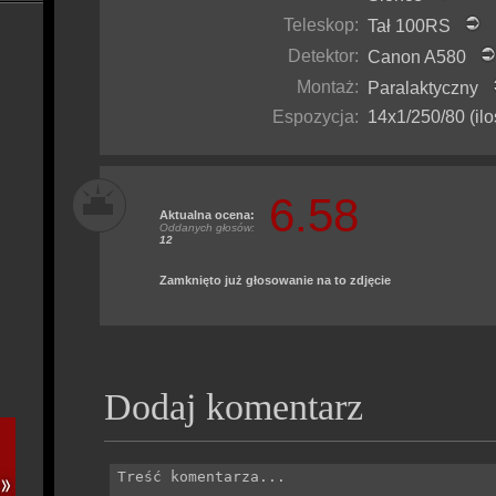
Teleskop:
Tał 100RS
Detektor:
Canon A580
Montaż:
Paralaktyczny
Espozycja:
14x1/250/80 (ilo
6.58
Aktualna ocena:
Oddanych głosów:
12
Zamknięto już głosowanie na to zdjęcie
Dodaj komentarz