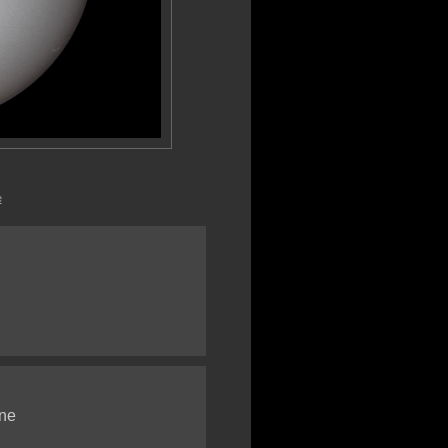
e
lne