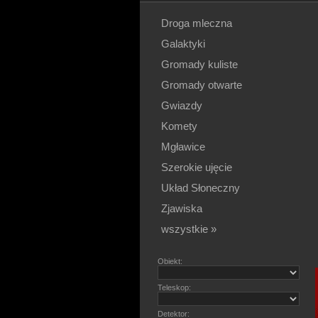
Droga mleczna
Galaktyki
Gromady kuliste
Gromady otwarte
Gwiazdy
Komety
Mgławice
Szerokie ujęcie
Układ Słoneczny
Zjawiska
wszystkie »
Obiekt:
Teleskop:
Detektor: