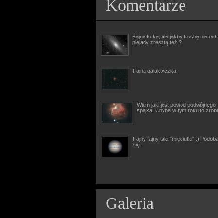
Komentarze
Fajna fotka, ale jakby trochę nie ostr
plejady zresztą też ?
Fajna galaktyczka
Wiem jaki jest powód podwójnego
spajka. Chyba w tym roku to zrob
Fajny fajny taki "mięciutki" :) Podob
się.
Galeria