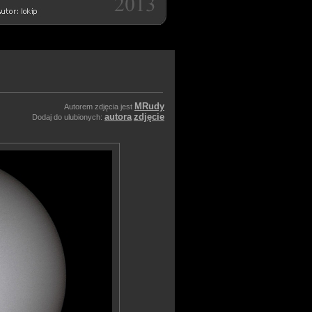
MRudy
Autorem zdjęcia jest
autora
zdjęcie
Dodaj do ulubionych: