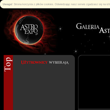
Uwaga!
Strona korzysta z plików cookies. Odwiedzając nasz serwis zgadzasz się na i