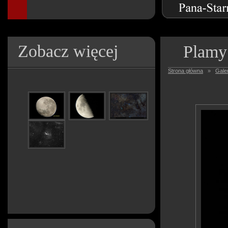
Zobacz więcej
Plamy 
Strona główna
»
Galer