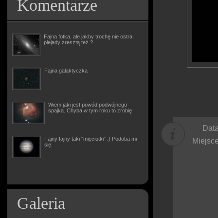
Komentarze
Fajna fotka, ale jakby trochę nie ostra,
plejady zresztą też ?
Fajna galaktyczka
Wiem jaki jest powód podwójnego
spajka. Chyba w tym roku to zrobię
Data
Fajny fajny taki "mięciutki" :) Podoba mi
Miejsce
się.
Galeria