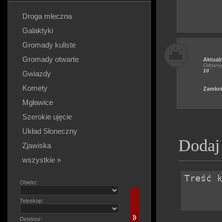
Droga mleczna
Galaktyki
Gromady kuliste
Gromady otwarte
Aktual
Oddanyc
10
Gwiazdy
Komety
Zamkni
Mgławice
Szerokie ujęcie
Układ Słoneczny
Dodaj
Zjawiska
wszystkie »
Obiekt:
Teleskop:
Detektor: