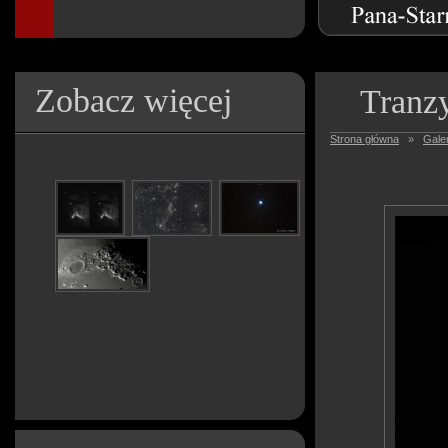
Zobacz więcej
Tranzy
Strona główna
»
Galer