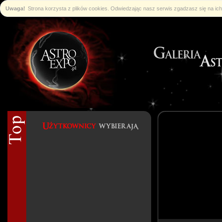
Uwaga!
Strona korzysta z plików cookies. Odwiedzając nasz serwis zgadzasz się na i