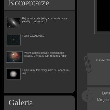
Komentarze
Fajna fotka, ale jakby trochę nie ostra,
plejady zresztą też ?
Fajna galaktyczka
Wiem jaki jest powód podwójnego
spajka. Chyba w tym roku to zrobię
Tranzyt ksi
Fajny fajny taki "mięciutki" :) Podoba mi
się.
Data
Miejsce
Galeria