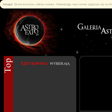
Uwaga!
Strona korzysta z plików cookies. Odwiedzając nasz serwis zgadzasz się na i