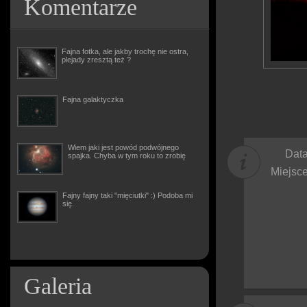
Komentarze
Fajna fotka, ale jakby trochę nie ostra,
plejady zresztą też ?
Fajna galaktyczka
Wiem jaki jest powód podwójnego
Data
spajka. Chyba w tym roku to zrobię
Miejsce
Fajny fajny taki "mięciutki" :) Podoba mi
się.
Galeria