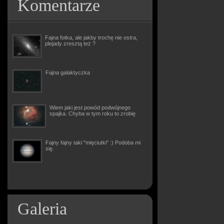
Komentarze
Fajna fotka, ale jakby trochę nie ostra,
plejady zresztą też ?
Fajna galaktyczka
Wiem jaki jest powód podwójnego
spajka. Chyba w tym roku to zrobię
Fajny fajny taki "mięciutki" :) Podoba mi
się.
Galeria