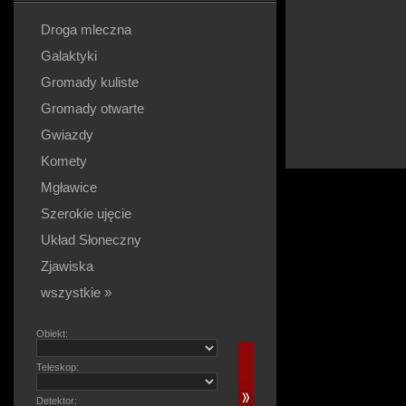
Droga mleczna
Galaktyki
Gromady kuliste
Gromady otwarte
Gwiazdy
Komety
Mgławice
Szerokie ujęcie
Układ Słoneczny
Zjawiska
wszystkie »
Obiekt:
Teleskop:
Detektor: