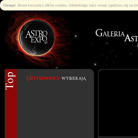
Uwaga!
Strona korzysta z plików cookies. Odwiedzając nasz serwis zgadzasz się na i