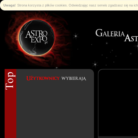
Uwaga!
Strona korzysta z plików cookies. Odwiedzając nasz serwis zgadzasz się na i