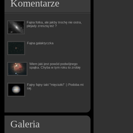
Komentarze
Fajna fotka, ale jakby trochę nie ostra,
plejady zresztą też ?
Fajna galaktyczka
Wiem jaki jest powód podwójnego
spajka. Chyba w tym roku to zrobię
Fajny fajny taki "mięciutki" :) Podoba mi
się.
Galeria