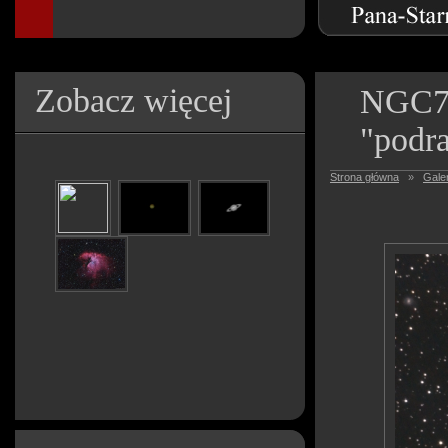
Zobacz więcej
NGC73
"podr
Strona główna
»
Galer