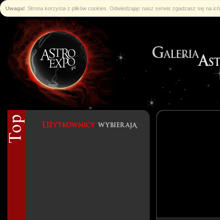
Uwaga!
Strona korzysta z plików cookies. Odwiedzając nasz serwis zgadzasz się na i