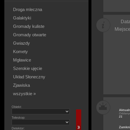
Droga mleczna
Galaktyki
Data
Gromady kuliste
Miejsce
Gromady otwarte
Gwiazdy
Komety
Mgławice
Szerokie ujęcie
Układ Słoneczny
Zjawiska
wszystkie »
Obiekt:
Aktual
Oddanyc
21
Teleskop:
Zamkni
Detektor: