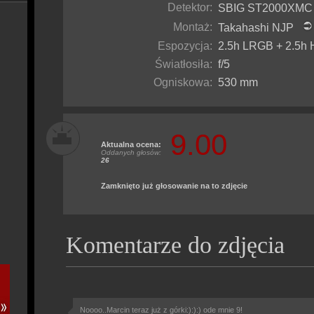
Detektor:
SBIG ST2000XM
Montaż:
Takahashi NJP
Espozycja:
2.5h LRGB + 2.5h Ha
Światłosiła:
f/5
Ogniskowa:
530 mm
9.00
Aktualna ocena:
Oddanych głosów:
26
Zamknięto już głosowanie na to zdjęcie
Komentarze do zdjęcia
Noooo..Marcin teraz już z górki:):):) ode mnie 9!