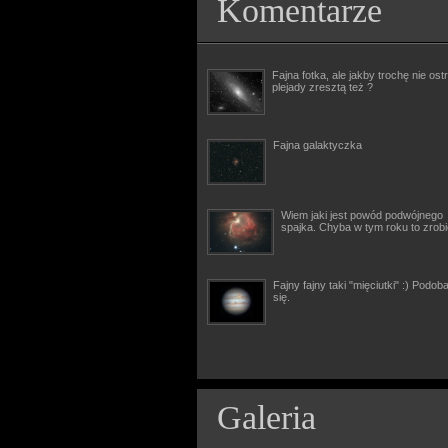
Komentarze
Fajna fotka, ale jakby trochę nie ostr
plejady zresztą też ?
Fajna galaktyczka
Wiem jaki jest powód podwójnego
spajka. Chyba w tym roku to zrob
Fajny fajny taki "mięciutki" :) Podob
się.
Galeria