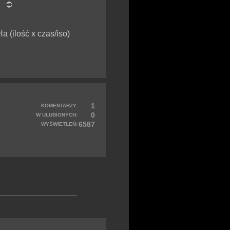
C
 (ilość x czas/iso)
1
KOMENTARZY:
0
W ULUBIONYCH:
6587
WYŚWIETLEŃ: