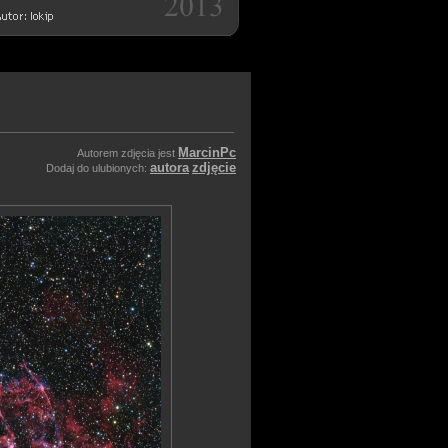
MarcinPc
Autorem zdjęcia jest
autora
zdjęcie
Dodaj do ulubionych: