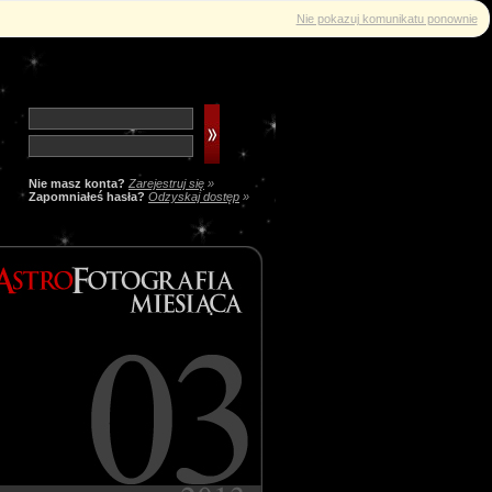
Nie pokazuj komunikatu ponownie
Nie masz konta?
Zarejestruj się
»
Zapomniałeś hasła?
Odzyskaj dostęp
»