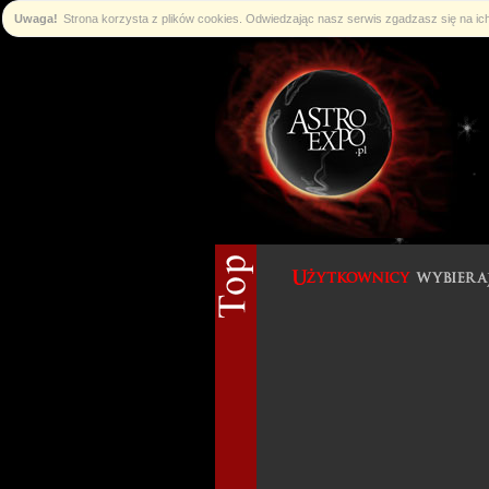
Uwaga!
Strona korzysta z plików cookies. Odwiedzając nasz serwis zgadzasz się na i