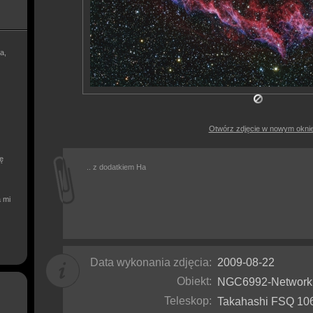
a,
Otwórz zdjęcie w nowym okni
ię
.. z dodatkiem Ha
a mi
Data wykonania zdjęcia:
2009-08-22
Obiekt:
NGC6992-Networ
Teleskop:
Takahashi FSQ 1