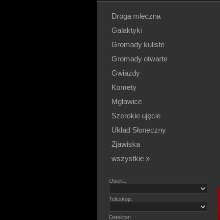
Droga mleczna
Galaktyki
Gromady kuliste
Gromady otwarte
Gwiazdy
Komety
Mgławice
Szerokie ujęcie
Układ Słoneczny
Zjawiska
wszystkie »
Obiekt:
Teleskop:
Detektor: