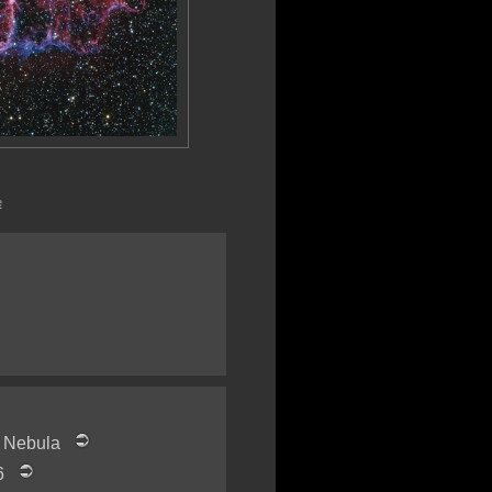
e
k Nebula
06