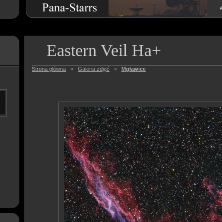
Eastern Veil Ha+
Strona główna
»
Galeria zdjęć
»
Mgławice