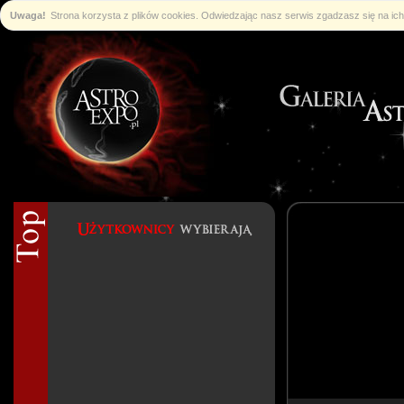
Uwaga!
Strona korzysta z plików cookies. Odwiedzając nasz serwis zgadzasz się na i