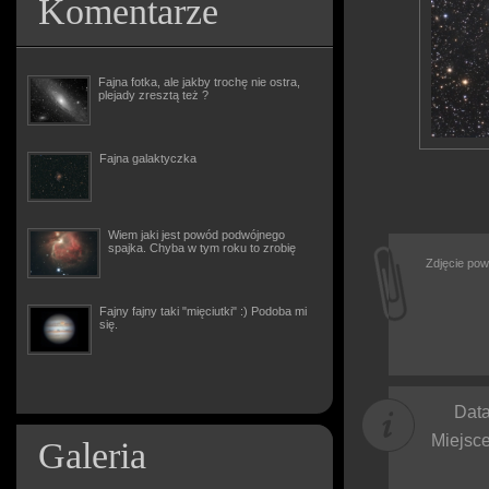
Komentarze
Fajna fotka, ale jakby trochę nie ostra,
plejady zresztą też ?
Fajna galaktyczka
Wiem jaki jest powód podwójnego
spajka. Chyba w tym roku to zrobię
Zdjęcie pow
Fajny fajny taki "mięciutki" :) Podoba mi
się.
Data
Miejsce
Galeria