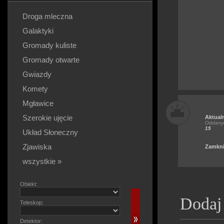
Droga mleczna
Galaktyki
Gromady kuliste
Gromady otwarte
Gwiazdy
Komety
Mgławice
Szerokie ujęcie
Aktual
Oddanyc
15
Układ Słoneczny
Zjawiska
Zamkni
wszystkie »
Obiekt:
Dodaj
Teleskop:
Detektor: