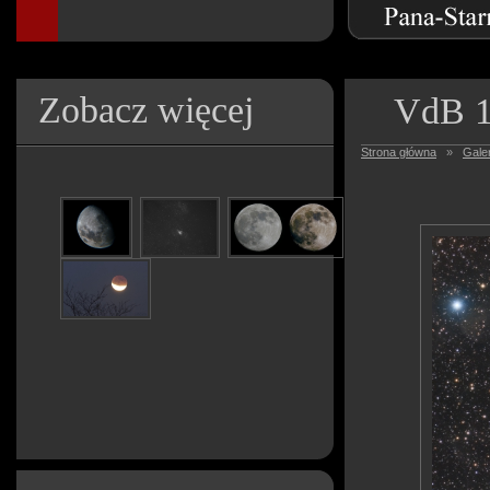
Zobacz więcej
VdB 1
Strona główna
»
Galer